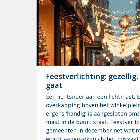
Feest­ver­lich­ting: ge­zel­li
gaat
Een lichtsnoer aan een lichtmast. E
overkapping boven het winkelplei
ergens ‘handig’ is aangesloten omd
mast in de buurt staat. Feestverli
gemeenten in december net wat m
wordt aangekeken als het misgaat? 