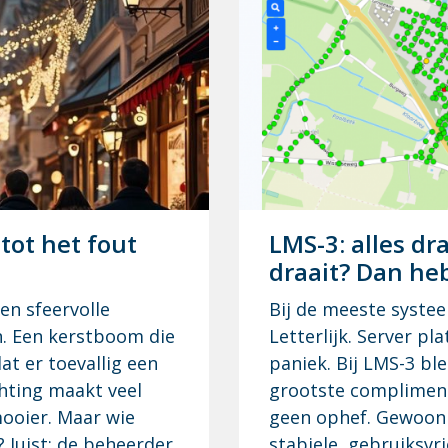
g, tot het fout
LMS-3: al­les dr
draait? Dan heb
en sfeervolle
Bij de meeste syste
n. Een kerstboom die
Letterlijk. Server pl
at er toevallig een
paniek. Bij LMS-3 ble
chting maakt veel
grootste compliment
ooier. Maar wie
geen ophef. Gewoon 
Juist: de beheerder.
stabiele, gebruiksvr