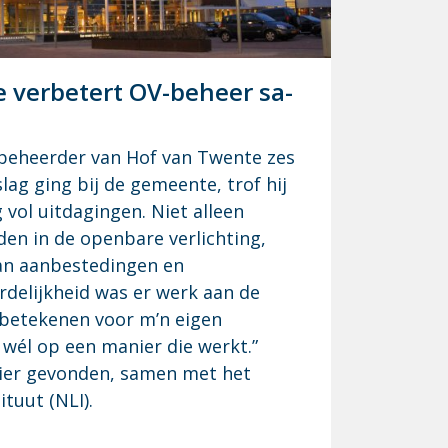
 ver­be­tert OV-be­heer sa­
beheerder van Hof van Twente zes
lag ging bij de gemeente, trof hij
vol uitdagingen. Niet alleen
en in de openbare verlichting,
an aanbestedingen en
rdelijkheid was er werk aan de
ts betekenen voor m’n eigen
wél op een manier die werkt.”
nier gevonden, samen met het
tuut (NLI).