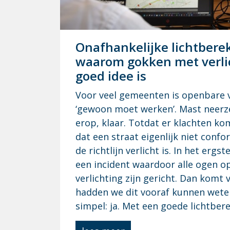
On­af­han­ke­lij­ke licht­be­re
waar­om gok­ken met ver­li
goed idee is
Voor veel gemeenten is openbare ve
‘gewoon moet werken’. Mast neerz
erop, klaar. Totdat er klachten kom
dat een straat eigenlijk niet confo
de richtlijn verlicht is. In het ergs
een incident waardoor alle ogen op
verlichting zijn gericht. Dan komt 
hadden we dit vooraf kunnen wete
simpel: ja. Met een goede lichtber