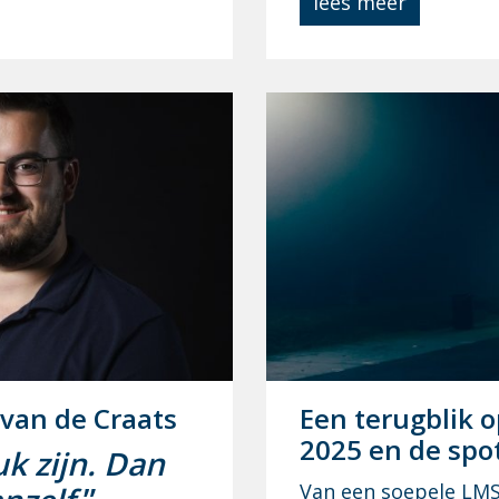
lees meer
 van de Craats
Een te­rug­blik o
2025 en de spot
k zijn. Dan
Van een soepele LMS