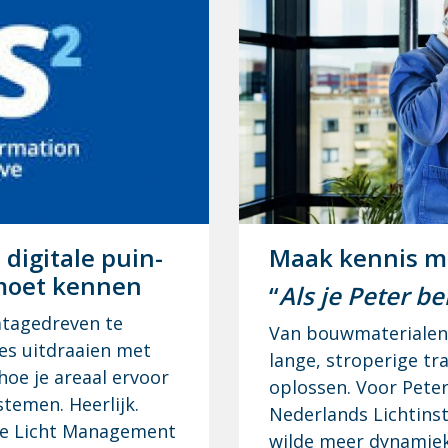
i­gi­ta­le puin­
Maak ken­nis me
moet ken­nen
“
Als je Peter be
datagedreven te
Van bouwmaterialen 
es uitdraaien met
lange, stroperige tr
hoe je areaal ervoor
oplossen. Voor Pete
stemen. Heerlijk.
Nederlands Lichtinst
 je Licht Management
wilde meer dynamiek