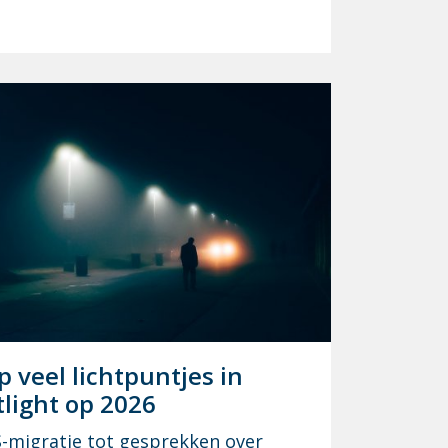
p veel licht­punt­jes in
­light op 2026
-migratie tot gesprekken over