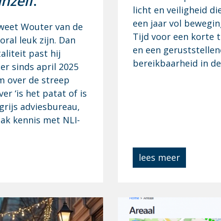
nzelf
.”
licht en veiligheid d
een jaar vol bewegin
 weet Wouter van de
Tijd voor een korte 
ral leuk zijn. Dan
en een geruststellen
liteit past hij
bereikbaarheid in d
er sinds april 2025
m over de streep
er ‘is het patat of is
n grijs adviesbureau,
aak kennis met NLI-
lees meer