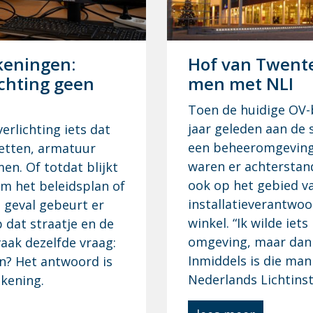
­ke­nin­gen:
Hof van Twen­te
ch­ting geen
men met NLI
Toen de huidige OV-
jaar geleden aan de s
rlichting iets dat
een beheeromgeving 
etten, armatuur
waren er achterstand
en. Of totdat blijkt
ook op het gebied v
rm het beleidsplan of
installatieverantwoo
te geval gebeurt er
winkel. “Ik wilde ie
 dat straatje en de
omgeving, maar dan 
vaak dezelfde vraag:
Inmiddels is die ma
n? Het antwoord is
Nederlands Lichtinsti
ekening.