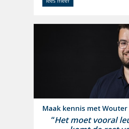
lees meer
Maak ken­nis met Wou­ter
“
Het moet vooral leu