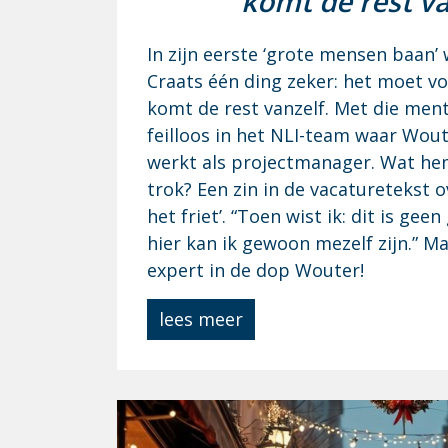
komt de rest va
In zijn eerste ‘grote mensen baan’
Craats één ding zeker: het moet voo
komt de rest vanzelf. Met die menta
feilloos in het NLI-team waar Wout
werkt als projectmanager. Wat he
trok? Een zin in de vacaturetekst ov
het friet’. “Toen wist ik: dit is gee
hier kan ik gewoon mezelf zijn.” M
expert in de dop Wouter!
lees meer