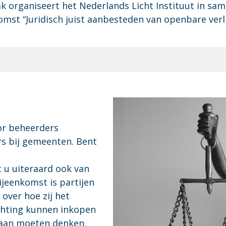
ak organiseert het Nederlands Licht Instituut in 
omst “Juridisch juist aanbesteden van openbare verli
or beheerders
rs bij gemeenten. Bent
u uiteraard ook van
ijeenkomst is partijen
 over hoe zij het
chting kunnen inkopen
l aan moeten denken.