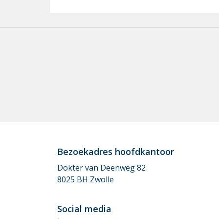
Be­zoe­kadres hoofd­kan­toor
Dokter van Deenweg 82
8025 BH Zwolle
So­ci­al me­dia