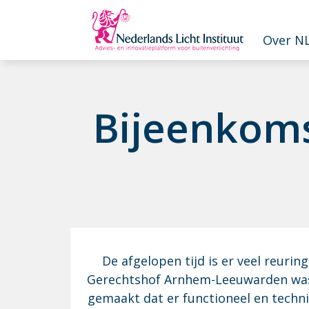
Overslaan en naar de inhoud gaan
Over NL
Bij­een­koms
De afgelopen tijd is er veel reuri
Gerechtshof Arnhem-Leeuwarden was g
gemaakt dat er functioneel en techn