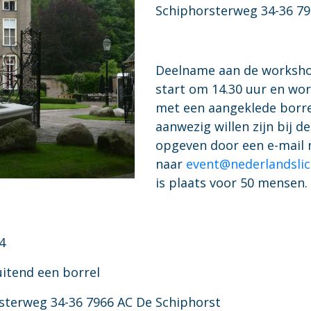
Schiphorsterweg 34-36 79
Deelname aan de worksho
start om 14.30 uur en wor
met een aangeklede borrel
aanwezig willen zijn bij d
opgeven door een e-mail 
naar
event@nederlandslic
is plaats voor 50 mensen.
4
luitend een borrel
rsterweg 34-36 7966 AC De Schiphorst