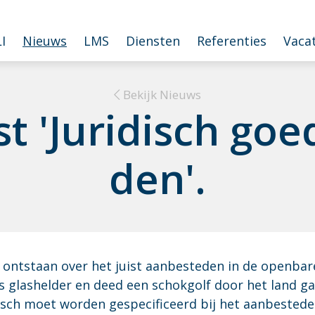
I
Nieuws
LMS
Diensten
Referenties
Vaca
Bekijk Nieuws
t 'Ju­ri­disch goe
den'.
ng ontstaan over het juist aanbesteden in de openbare
lashelder en deed een schokgolf door het land gaan
isch moet worden gespecificeerd bij het aanbested