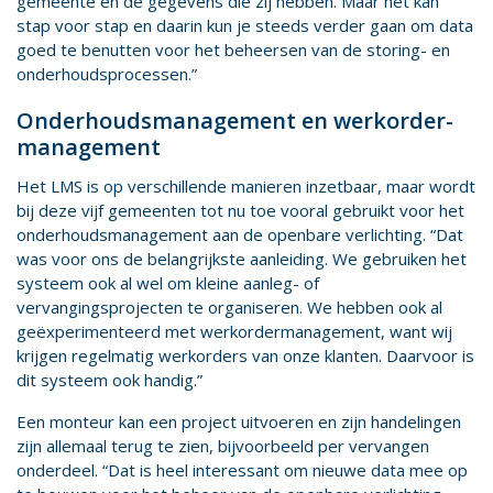
gemeente en de gegevens die zij hebben. Maar het kan
stap voor stap en daarin kun je steeds verder gaan om data
goed te benutten voor het beheersen van de storing- en
onderhoudsprocessen.”
On­der­houds­ma­na­ge­ment en werk­or­der­
ma­na­ge­ment
Het LMS is op verschillende manieren inzetbaar, maar wordt
bij deze vijf gemeenten tot nu toe vooral gebruikt voor het
onderhoudsmanagement aan de openbare verlichting. “Dat
was voor ons de belangrijkste aanleiding. We gebruiken het
systeem ook al wel om kleine aanleg- of
vervangingsprojecten te organiseren. We hebben ook al
geëxperimenteerd met werkordermanagement, want wij
krijgen regelmatig werkorders van onze klanten. Daarvoor is
dit systeem ook handig.”
Een monteur kan een project uitvoeren en zijn handelingen
zijn allemaal terug te zien, bijvoorbeeld per vervangen
onderdeel. “Dat is heel interessant om nieuwe data mee op