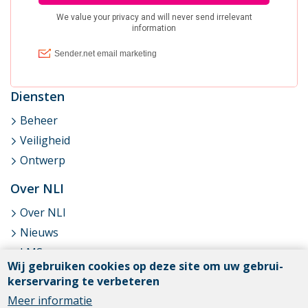
Dien­sten
Beheer
Veiligheid
Ontwerp
Over NLI
Over NLI
Nieuws
LMS
Wij ge­brui­ken coo­kies op deze site om uw ge­brui­
Diensten
ker­s­er­va­ring te ver­be­te­ren
Referenties
Meer informatie