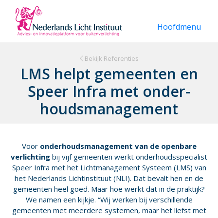
Overslaan en naar de inhoud gaan
Hoofdmenu
Bekijk Referenties
LMS helpt ge­meen­ten en
Speer In­fra met on­der­
houds­ma­na­ge­ment
Voor
onderhoudsmanagement van de openbare
verlichting
bij vijf gemeenten werkt onderhoudsspecialist
Speer Infra met het Lichtmanagement Systeem (LMS) van
het Nederlands Lichtinstituut (NLI). Dat bevalt hen en de
gemeenten heel goed. Maar hoe werkt dat in de praktijk?
We namen een kijkje. “Wij werken bij verschillende
gemeenten met meerdere systemen, maar het liefst met