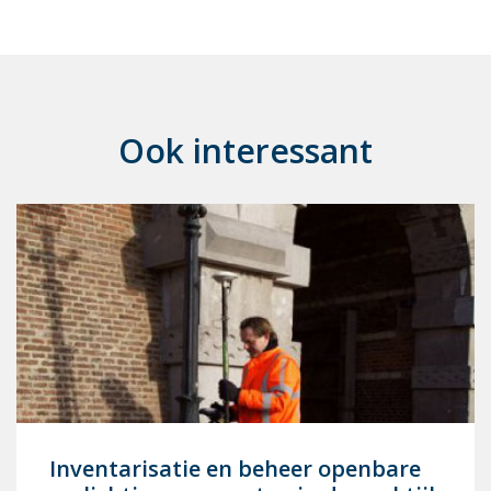
Ook interessant
In­ven­ta­ri­sa­tie en be­heer open­ba­re