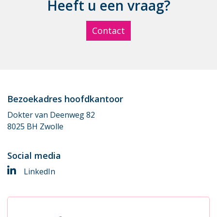
Heeft u een vraag?
Contact
Be­zoe­kadres hoofd­kan­toor
Dokter van Deenweg 82
8025 BH Zwolle
So­ci­al me­dia
LinkedIn