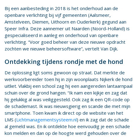
Bij een aanbesteding in 2018 is het onderhoud aan de
openbare verlichting bij vijf gemeenten (Aalsmeer,
Amstelveen, Diemen, Uithoorn en Ouderkerk) gegund aan
Speer Infra. Deze aannemer uit Naarden (Noord-Holland) is
gespecialiseerd in aanleg en onderhoud van openbare
verlichting. “Voor goed beheer van deze nieuwe opdracht
zochten we nieuwe beheersoftware”, vertelt Van Dijk.
Ont­dek­king tij­dens rond­je met de hond
De oplossing ligt soms gewoon op straat. Dat merkte de
werkvoorbereider toen hij in zijn woonplaats Nijkerk de hond
uitliet. Vlakbij een school zag hij een aangereden lantaarnpaal
schuin over de grond hangen. “Ik nam een kijkje en zag dat
hij gelukkig al was veiliggesteld. Ook zag ik een QR-code op
de schademast. Ik was nieuwsgierig en scande die met mijn
smartphone. Toen kwam ik direct op de website van het
LMS (
Lichtmanagementsysteem.nl
) en ik zag dat de schade
al gemeld was. En ik ontdekte hoe eenvoudig je een schade
kon melden en dan op de hoogte werd gehouden over de