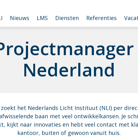
I
Nieuws
LMS
Diensten
Referenties
Vaca
 Pro­ject­ma­na­g
Ne­der­land
zoekt het Nederlands Licht Instituut (NLI) per dir
, afwisselende baan met veel ontwikkelkansen. Je sch
, kijkt naar innovaties en hebt veel contact met kla
kantoor, buiten of gewoon vanuit huis.