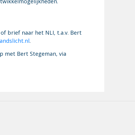
ntwikkelmogelijkheden.
f brief naar het NLI, t.a.v. Bert
ndslicht.nl
.
op met Bert Stegeman, via