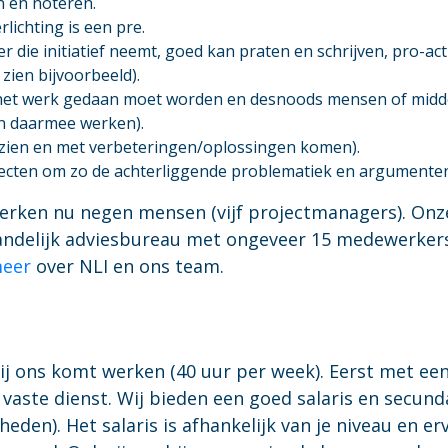
 en noteren.
lichting is een pre.
r die initiatief neemt, goed kan praten en schrijven, pro-ac
ien bijvoorbeeld).
et werk gedaan moet worden en desnoods mensen of middele
en daarmee werken).
zien en met verbeteringen/oplossingen komen).
cten om zo de achterliggende problematiek en argumenten
 werken nu negen mensen (vijf projectmanagers). On
landelijk adviesbureau met ongeveer 15 medewerkers.
meer
over NLI en ons team.
bij ons komt werken (40 uur per week). Eerst met ee
vaste dienst. Wij bieden een goed salaris en secun
den). Het salaris is afhankelijk van je niveau en er