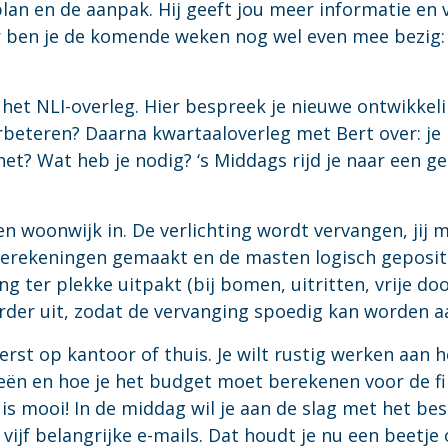
 plan en de aanpak. Hij geeft jou meer informatie e
r ben je de komende weken nog wel even mee bezig: 
het NLI-overleg. Hier bespreek je nieuwe ontwikkeli
rbeteren? Daarna kwartaaloverleg met Bert over: je 
het? Wat heb je nodig? ‘s Middags rijd je naar een 
n woonwijk in. De verlichting wordt vervangen, jij 
tberekeningen gemaakt en de masten logisch geposit
ng ter plekke uitpakt (bij bomen, uitritten, vrije doo
erder uit, zodat de vervanging spoedig kan worden 
rst op kantoor of thuis. Je wilt rustig werken aan he
eën en hoe je het budget moet berekenen voor de fi
t is mooi! In de middag wil je aan de slag met het b
vijf belangrijke e-mails. Dat houdt je nu een beetje