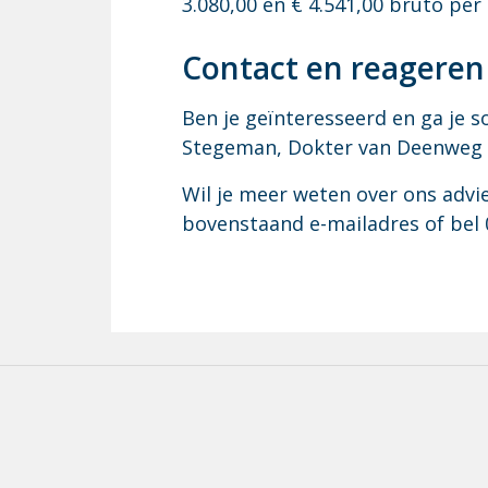
3.080,00 en € 4.541,00 bruto per
Con­tact en re­a­ge­ren
Ben je geïnteresseerd en ga je sol
Stegeman, Dokter van Deenweg 8
Wil je meer weten over ons adv
bovenstaand e-mailadres of bel 0