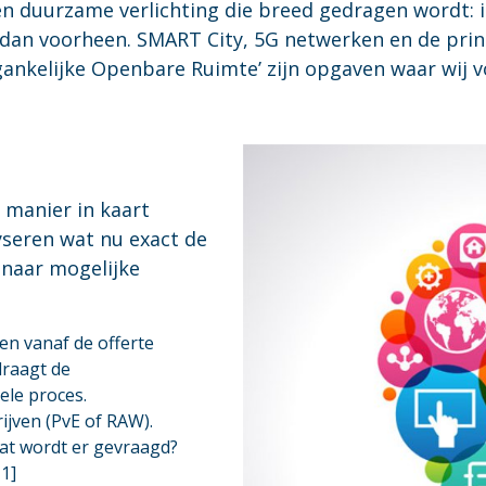
en duurzame verlichting die breed gedragen wordt: in
it dan voorheen. SMART City, 5G netwerken en de pr
gankelijke Openbare Ruimte’ zijn opgaven waar wij v
 manier in kaart
yseren wat nu exact de
 naar mogelijke
en vanaf de offerte
draagt de
ele proces.
jven (PvE of RAW).
at wordt er gevraagd?
H1]